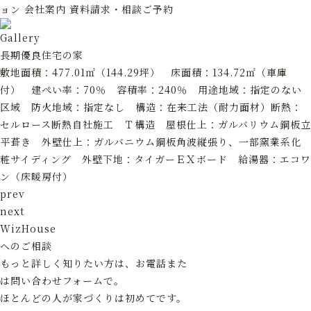
ョン
会社案内
資料請求・相談ご予約
Gallery
長期優良住宅の家
敷地面積：477.01㎡（144.29坪） 床面積：134.72㎡（車庫
付） 建ぺい率：70％ 容積率：240％ 用途地域：指定のない
区域 防火地域：指定なし 構造：在来工法（耐力面材）断熱：
セルロース断熱自社施工 Ｔ構造 屋根仕上：ガルバリウム鋼板立
平葺き 外壁仕上：ガルバニウム鋼板角波縦張り、一部窯業系化
粧サイディング 外壁下地：タイガーＥＸボード 給湯器：エコワ
ン（床暖房付）
prev
next
WizHouse
へのご相談
もっと詳しく知りたい方は、お電話また
は問い合わせフォームで。
ほとんどの人が家づくりは初めてです。